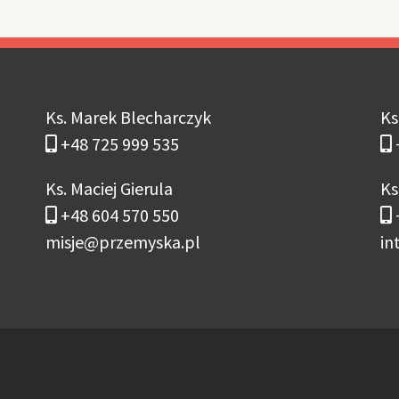
Ks. Marek Blecharczyk
Ks
+48 725 999 535
Ks. Maciej Gierula
Ks
+48 604 570 550
misje@przemyska.pl
in
ONARZY: BS Łańcut 66 9177 0008 2001 0005
00 2343 2600 1001 Z DOPISKIEM: MISJE ARCH