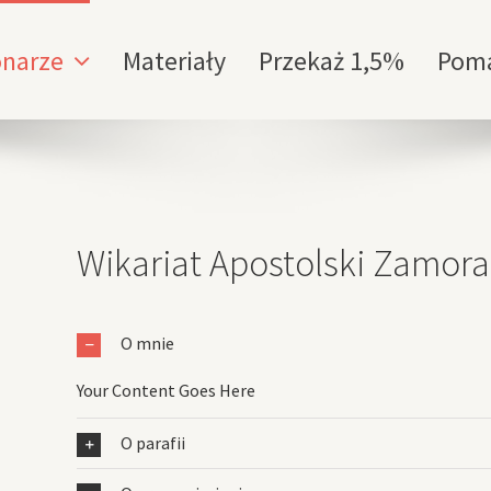
onarze
Materiały
Przekaż 1,5%
Pom
Wikariat Apostolski Zamor
O mnie
Your Content Goes Here
O parafii