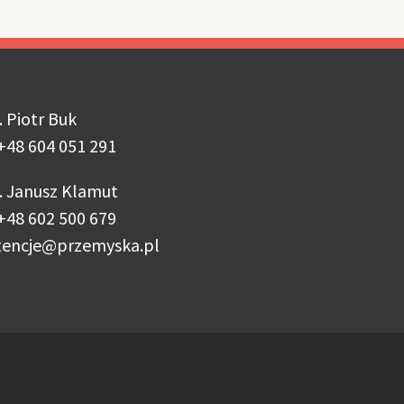
. Piotr Buk
+48 604 051 291
. Janusz Klamut
+48 602 500 679
tencje@przemyska.pl
 6632 0002
IDIECEZJI PRZEMYSKIEJ